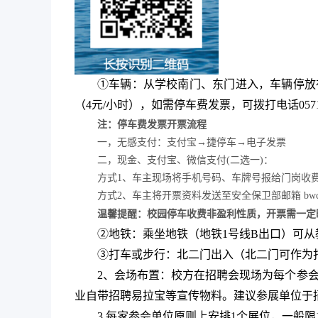
①车辆：从学校
南门、东门进入，车辆停放
（4元/小时），如需停车费发票，可拨打电话0571-8
注：停车费发票开票流程
一，无感支付：支付宝→捷停车→电子发票
二，现金、支付宝、微信支付(二选一)：
方式1、车主现场将手机号码、车牌号报给门岗收
方式2、车主将开票资料发送至安全保卫部邮箱 bwc
温馨提醒：校园停车收费非盈利性质，开票需一定
②地铁：乘坐地铁（地铁1号线B出口）可
③打车或步行：北二门出入（北二门可作为
2、会场布置：校方在招聘会现场为每个参
业自带招聘易拉宝等宣传物料。建议参展单位于
3.每家参会单位原则上安排1个展位，一般限1