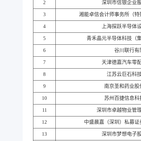
2
深圳市信银企业
3
湘能卓信会计师事务所（特
4
上海探跃半导体
5
青禾晶元半导体科技（
6
谷川联行有
7
天津德嘉汽车零
8
江苏云巨石科
9
南京圣和药业股
10
苏州百捷信息科
11
深圳市卓越物业管
12
中盛晨嘉（深圳）私募证
13
深圳市梦想电子