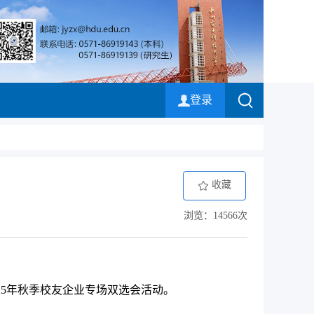
登录
）
收藏
浏览：14566次
25年秋季校友企业专场双选会活动。