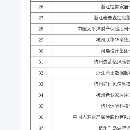
26
浙江恒健家居
27
浙江泰普森控股
28
中国太平洋财产保险股份
29
杭州联华华商集
30
司晨设计集团
31
杭州壹武亿风险
32
浙江海王数据服
33
杭州尚远见信息
34
杭州希亚家居用
35
杭州运酬科技
36
中国人寿财产保险股份有限
37
杭州千岛湖啤