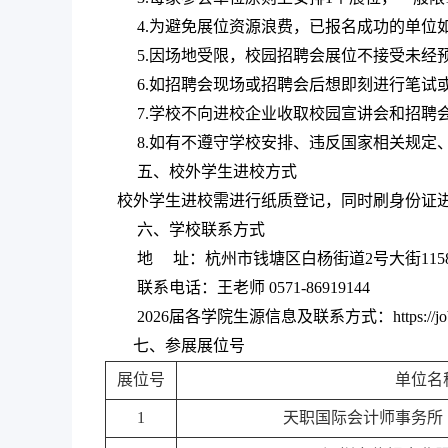
4.为避免展位资源浪费，已报名成功的单位
5.因场地受限，校园招聘会展位不接受未经
6.如招聘会现场或招聘会后想即刻进行笔
7.学校不向进校企业收取校园宣讲会和招
8.如有不遵守学校安排、违反国家相关规
五、校外学生进校方式
校外学生进校需进行纸质登记，同时刷身份证进
六、学校联系方式
地
址：杭州市
钱塘区白杨街道2号大街115
联系电话：王老师 0571-86919144
2026届各学院生源信息及
联系方式：https://job.
七、参展展位号
展位号
单位名
1
天职国际会计师事务所