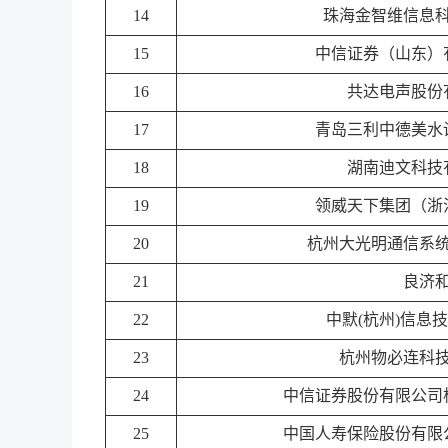
14
珠海金智维信息
15
中信证券（山东）
16
共达电声股份
17
青岛三利中德美水
18
湖南迪文科技
19
领威天下集团（浙
20
杭州大光明通信系
21
良济
22
中默(杭州)信息
23
杭州物必连科
24
中信证券股份有限公司
25
中国人寿保险股份有限