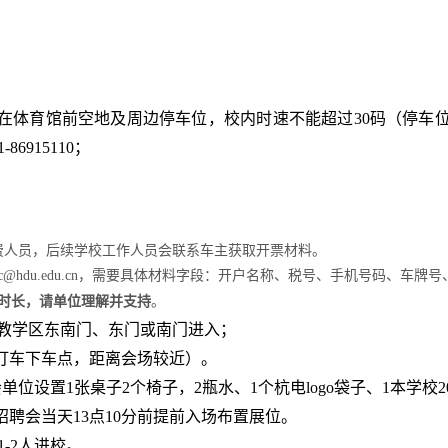
在体育馆前空地及周边停车位，校内时速不能超过30码（停车
6915110；
费人员，后续学校工作人员会联系车主获取开票材料。
@hdu.edu.cn，需要具体材料字段：开户名称、税号、手机号码、车牌
时长，请单位理解并支持
。
从教学区东南门、东门或南门进入；
打车下车点，距离会场较近）。
会单位
设置1张桌子2个椅子，2瓶水、1个杭电logo袋子、1本学校
招聘会当天13点10分前
提前入场布置展位。
-2人进校。