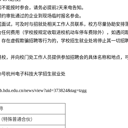
如不能按时参会，请务必提前2天来电告知。
预约审批通过的企业到现场临时报名参会。
试或面试，可及时与招就处相关工作人员联系，校方尽量协助安排
聘会任何费用（学校按规定收取进校机动车停车费除外），如遇问
定、存在虚假欺骗招聘等行为的，学校招生就业处将停止其一切招
校，并向校门处工作人员提供参加招聘会的具体名称和地点，
8号
杭州电子科技大学招生就业处
hdu.edu.cn/news/view?aid=373824&tag=tzgg
称
（特殊普通合伙）