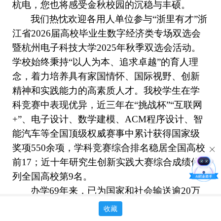
杭电，您也将感受金秋校园的沉稳与丰硕。
我们热忱欢迎各用人单位参与
“浙里有才”浙
江省2026届高校毕业生数字经济类专场双选会
暨杭州电子科技大学2025年秋季双选会
活动。
学校始终秉持
“以人为本、追求卓越”的育人理
念，着力培养具有家国情怀、国际视野、创新
精神和实践能力的高素质人才。我校学生在学
科竞赛中表现优异，近三年在“挑战杯”“互联网
+”、电子设计、数学建模、ACM程序设计、智
能汽车等全国顶级权威赛事中累计获得国家级
奖项550余项，学科竞赛综合排名稳居全国高校
前17；近十年研究生创新实践大赛综合成绩位
列全国高校第9名。
办学
69年来，已为国家和社会输送逾20万
名优秀人才，众多校友已成为阿里巴巴、中芯
收藏
国际、京东方、海信、北信源等知名企业的领