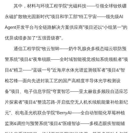
其中，材料与环境工程学院“光磁科技——引领全球钕铁硼
永磁扩散物光固新时代”项目和学工部“特工宇宙——领先级AI
Agent开发平台与全链路解决方案供应商”项目还以“小组第一”的
优异成绩参加了“五强晋级赛”。
通信工程学院“牧云智眸——奶牛乳腺炎多模态端云联防预
警系统”项目&“夜隼锐眼——全时域智能视觉感知系统领航者”项
目&“精卫——“蓝碳一号”近海岸水体光谱监测领军者”项目&“智
检芯锋—面向先进封装工艺的国产高精度半导体光学检测设
备”项目、电子信息学院“穹寰智芯——亚太赫兹多频段自适应芯
片探索者”项目&“整流芯路-开启低空无人机长续航能量补给新纪
元”、杭电圣光机联合学院“BerryAI——全自动智能化草莓种植
监测&调控与预警系统”项目&“医瞳智诊——多模态眼疾智能辅