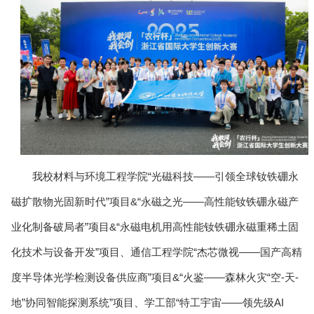
我校材料与环境工程学院“光磁科技——引领全球钕铁硼永
磁扩散物光固新时代”项目&“永磁之光——高性能钕铁硼永磁产
业化制备破局者”项目&“永磁电机用高性能钕铁硼永磁重稀土固
化技术与设备开发”项目、通信工程学院“杰芯微视——国产高精
度半导体光学检测设备供应商”项目&“火鉴——森林火灾“空-天-
地”协同智能探测系统”项目、学工部“特工宇宙——领先级AI